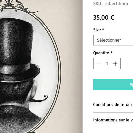
SKU : tubechhom
Prix
35,00 €
Size
*
Sélectionner
Quantité
*
A
Conditions de retour
Une fois l'objet reçu
Informations sur le 
délai de 14 derniers j
Frais de livraison po
L VICIUTE