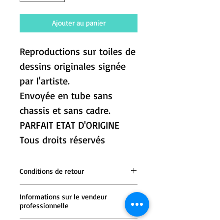
Ajouter au panier
Reproductions sur toiles de
dessins originales signée
par l'artiste.
Envoyée en tube sans
chassis et sans cadre.
PARFAIT ETAT D'ORIGINE
Tous droits réservés
Conditions de retour
Une fois l'objet reçu, contactez le
Informations sur le vendeur
Vendeur dans un délai de 14 derniers
professionnelle
jours.