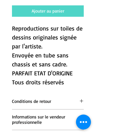
Ajouter au panier
Reproductions sur toiles de
dessins originales signée
par l'artiste.
Envoyée en tube sans
chassis et sans cadre.
PARFAIT ETAT D'ORIGINE
Tous droits réservés
Conditions de retour
Une fois l'objet reçu, contactez le
Informations sur le vendeur
Vendeur dans un délai de 14 derniers
professionnelle
jours.
Frais de livraison pour le retour par
L VICIUTE