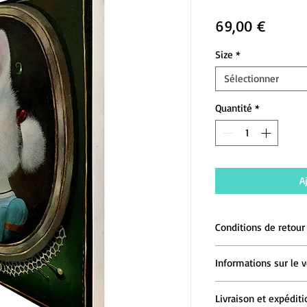
Prix
69,00 €
Size
*
Sélectionner
Quantité
*
A
Conditions de retour
Une fois l'objet reçu
Informations sur le 
délai de
14
derniers j
Frais de livraison po
L VICIUTE
Détails des condition
Livraison et expéditi
1, rue Porte de Cailh